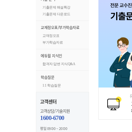
기출문제 해설특강
기출문제 다운로드
교재정오표/부가학습자료
교재정오표
부가학습자료
에듀윌 지식인
합격자 답변 지식Q&A
학습질문
1:1 학습질문
고객센터
고객상담/기술지원
1600-6700
평일 09:00 ~ 20:00