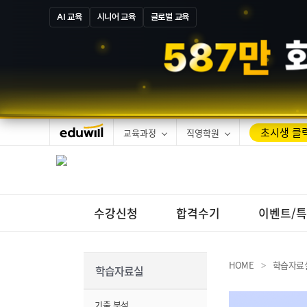
AI 교육
시니어 교육
글로벌 교육
5
8
7
만
초시생 클릭
교육과정
직영학원
수강신청
합격수기
이벤트/
HOME
학습자료
>
학습자료실
기출 분석