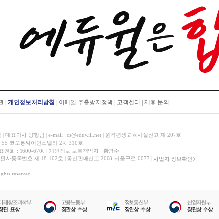
관
|
개인정보처리방침
|
이메일 추출방지정책
|
고객센터
|
제휴 문의
표이사 양형남 | e-mail : cs@eduwill.net | 원격평생교육시설신고 제 207호
 55 코오롱싸이언스밸리 2차 310호
대표전화 : 1600-6700 | 개인정보 보호책임자 : 황영준
 출판사등록번호 제 18-102호 | 통신판매신고 2008-서울구로-0077 |
사업자 정보확인
hts reserved.