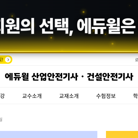
회원의 선택,
에듀윌
은
!
에듀윌 산업안전기사 · 건설안전기사
특강
교수소개
교재소개
수험정보
학
실