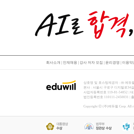
회사소개
|
인재채용
|
강사 저자 모집
|
윤리경영
|
이용약
상호명 및 호스팅제공자 : ㈜ 에듀윌 | 대
본사 : 서울시 구로구 디지털로34길
사업자등록번호 119-81-54852 | 
법인등록번호 110111-2450031 |
Copyright ⓒ (주)에듀윌 Corp. All rig