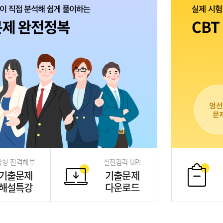
유형 전격해부
실전감각 UP!
기출문제
기출문제
해설특강
다운로드